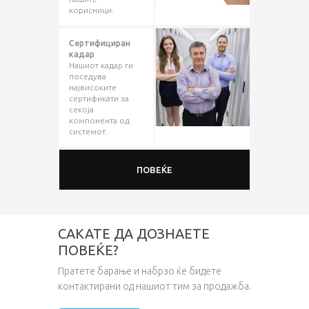
корисници.
Сертифициран
кадар
Нашиот кадар ги
поседува
највисоките
сертификати за
секоја
компонента од
системот.
ПОВЕЌЕ
САКАТЕ ДА ДОЗНАЕТЕ
ПОВЕЌЕ?
Пратете барање и набрзо ќе бидете
контактирани од нашиот тим за продажба.