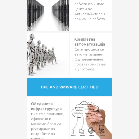
работи во 2 дата-
центри во
Активен/Активен
режим на работа.
Комплетна
автоматизација
Сите процеси се
автоматизирани.
Од пријавување,
провизионирање
и употреба.
HPE AND VMWARE CERTIFIED
Обединета
инфраструктура
Ние сме поагилни,
ефикасни и
можеме брзо да
реагираме на
потребите на
нашите