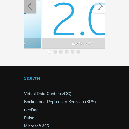
Неок
ни заедно
neoCloud 2.0
УСЛУГИ
Virtual Data Center (VDC)
Backup and Replication Services (BRS)
neoDoc
Pulse
Microsoft 365