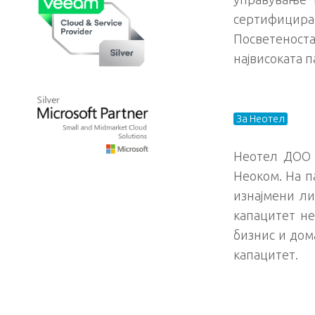
сертифицира
Посветеност
највисоката 
За Неотел
Неотел ДОО 
Неоком. На п
изнајмени ли
капацитет не
бизнис и дом
капацитет.