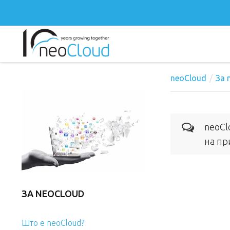
neoCloud
За 
neoCl
на пр
ЗА NEOCLOUD
Што е neoCloud?