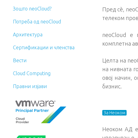
Зошто neoCloud?
Пред сè, neo
телеком про
Потреба од neoCloud
Архитектура
neoCloud e 
комплетна ав
Сертификации и членства
Целта на neo
Вести
на нивната г
Cloud Computing
овој начин, 
бизнис.
Правни изјави
За Неоком
Неоком АД е
управување 