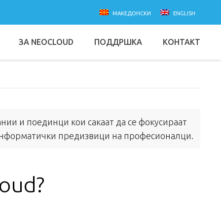
македонски
english
ЗА NEOCLOUD
ПОДДРШКА
КОНТАКТ
нии и поединци кои сакаат да се фокусираат
информатички предизвици на професионалци.
loud?