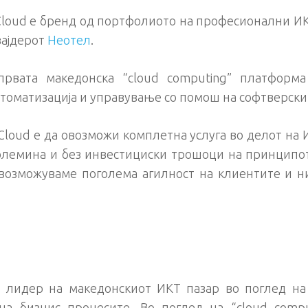
Cloud e бренд од портфолиото на професионални ИК
вајдерот
Неотел
.
првата македонска “cloud computing” платформ
томатизација и управување со помош на софтверски
Cloud e да овозможи комплетна услуга во делот на 
олемина и без инвестициски трошоци на принципот
овозможуваме поголема агилност на клиентите и н
 лидер на македонскиот ИКТ пазар во поглед на 
на бизнис процесите. Во поглед на “cloud compu