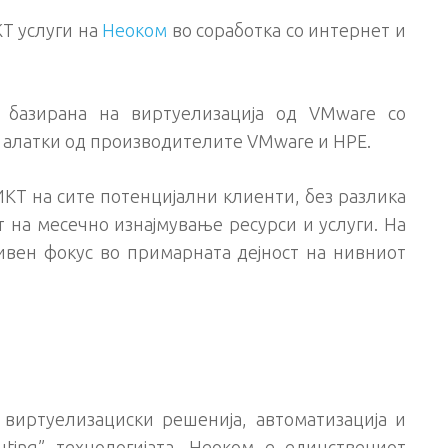
Т услуги на
Неоком
во соработка со интернет и
а базирана на виртуелизација од VMware со
 алатки од производителите VMware и HPE.
ИКТ на сите потенцијални клиенти, без разлика
 на месечно изнајмување ресурси и услуги. На
ивен фокус во примарната дејност на нивниот
виртуелизациски решенија, автоматизација и
ting” технологијата, Неоком е единствениот