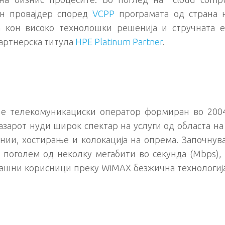
н провајдер според
VCPP
програмата од страна н
а кон високо технолошки решенија и стручната 
партнерска титула
HPE Platinum Partner
.
е телекомуникациски оператор формиран во 2004
азарот нуди широк спектар на услуги од областа на
нии, хостирање и колокација на опрема. Започнув
 поголем од неколку мегабити во секунда (Mbps), 
ашни корисници преку WiMAX безжична технологија