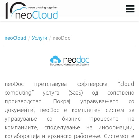
neoCloud
Услуги
neoDoc
Username
Password
Remember Me
neoDoc претставува софтверска “cloud
computing” услуга (SaaS) од сопствено
производство. Покрај управувањето со
документи, neoDoc е комплетен систем за
управување со бизнис процесите на
компаниите, споделување на информации,
колаборација и архивско работење. Системот е