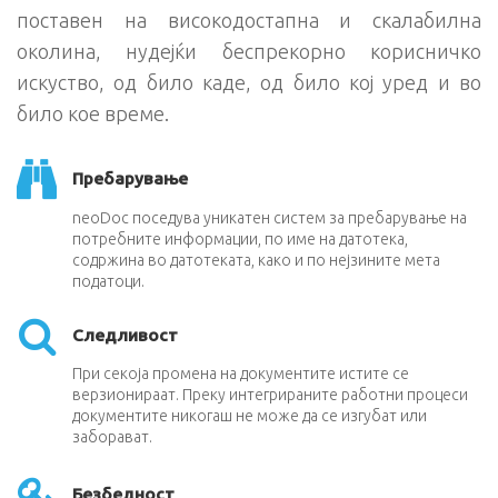
поставен на високодостапна и скалабилна
околина, нудејќи беспрекорно корисничко
искуство, од било каде, од било кој уред и во
било кое време.
Пребарување
neoDoc поседува уникатен систем за пребарување на
потребните информации, по име на датотека,
содржина во датотеката, како и по нејзините мета
податоци.
Следливост
При секоја промена на документите истите се
верзионираат. Преку интегрираните работни процеси
документите никогаш не може да се изгубат или
заборават.
Безбедност