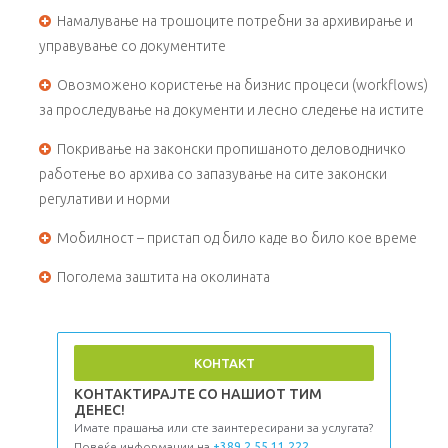
Намалување на трошоците потребни за архивирање и
управување со документите
Овозможено користење на бизнис процеси (workflows)
за проследување на документи и лесно следење на истите
Покривање на законски пропишаното деловодничко
работење во архива со запазување на сите законски
регулативи и норми
Мобилност – пристап од било каде во било кое време
Поголема заштита на околината
КОНТАКТ
KОНТАКТИРАЈТЕ СО НАШИОТ ТИМ
ДЕНЕС!
Имате прашања или сте заинтересирани за услугата?
Повеќе информации на
+389 2 55 11 222