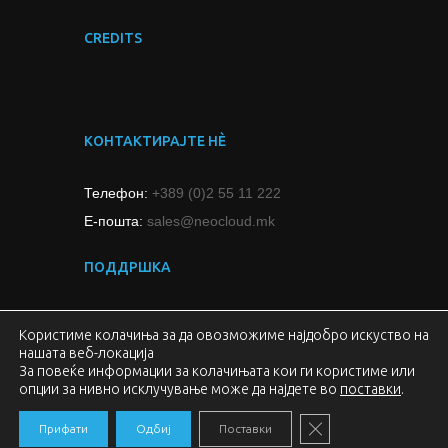
CREDITS
КОНТАКТИРАЈТЕ НЀ
Телефон:
+389 (0)2 55 11 222
Е-пошта:
sales@neocloud.mk
ПОДДРШКА
neoCloud Support Center
Користиме колачиња за да овозможиме најдобро искуство на
нашата веб-локација
За повеќе информации за колачињата кои ги користиме или
опции за нивно исклучување може да најдете во
поставки
.
CLOSE GDPR COOKIE
Прифати
Одбиј
Поставки
Copyright © 2014 Neocom. All rights reserved.