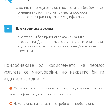
Околината во која се чуваат податоците е безбедна во
поглед на вируси (како на пример cryptolocker),
неовластени пристапувања и модификации.
Електронска архива
Едноставен и брз пристап до архивираните
информации. Деловодник според актуелните законски
регулативи со класификација на влезно/излезните
документи.
Придобивките од користењето на neoDoc
услугата се многубројни, но накратко би ги
издвоиле следниве:
Складирање и организирање на целата документација на
компанијата во еден единствен систем
Намалување на времето потребно за пребарување